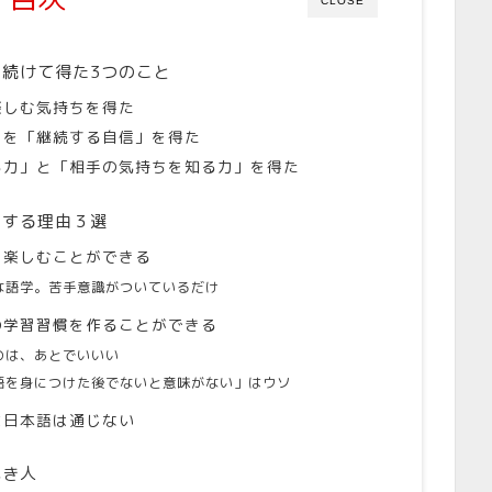
CLOSE
続けて得た3つのこと
楽しむ気持ちを得た
習を「継続する自信」を得た
る力」と「相手の気持ちを知る力」を得た
メする理由３選
を楽しむことができる
な語学。苦手意識がついているだけ
の学習習慣を作ることができる
のは、あとでいいい
語を身につけた後でないと意味がない」はウソ
に日本語は通じない
べき人