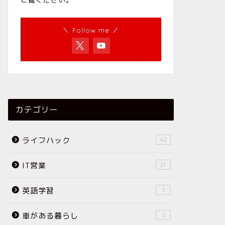
＼ Follow me ／
カテゴリー
ライフハック
42
IT営業
21
英語学習
3
車がある暮らし
3