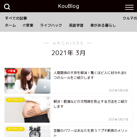
KouBlog
すべての記事
クルマ
ホーム
IT営業
ライフハック
英語学習
車がある暮らし
― ARCHIVES ―
2021年 3月
IT営業
人間関係の不安を解消！驚くほど人に好かれる9
つのルールをご紹介します
2021年3月28日
ライフハック
解決！肥満などの文明病を防止する方法をご紹介
します
2021年3月27日
ライフハック
空腹のパワーはあなたを救う？プチ断食のメリッ
ト